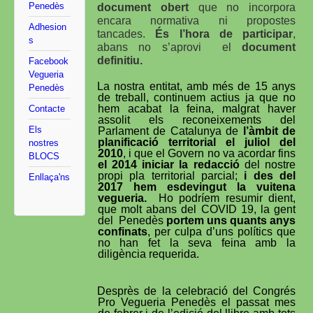
Penedès
document obert
que no incorpora
encara normativa ni propostes
Adhesion
tancades.
És l’hora de participar
,
s
abans no s’aprovi
el
document
definitiu.
Facebook
Vegueria
La nostra entitat, amb més de 15 anys
Penedès
de treball, continuem actius ja que no
hem acabat la feina, malgrat haver
Contacte
assolit els reconeixements del
Els
Parlament de Catalunya de
l’àmbit de
planificació territorial el juliol del
nostres
2010
, i que el Govern no va acordar fins
BLOCS
el 2014 iniciar la redacció
del nostre
propi pla territorial parcial;
i des del
Enllaça'ns
2017 hem esdevingut la vuitena
vegueria.
Ho podríem resumir dient,
que molt abans del COVID 19, la gent
del
Penedès
portem uns quants anys
confinats
, per culpa d’uns polítics que
no han fet la seva feina amb la
diligència requerida.
Desprès de la celebració del Congrés
Pro Vegueria Penedès el passat mes