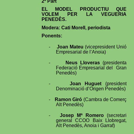
2ª Part
EL MODEL PRODUCTIU QUE
VOLEM PER LA VEGUERIA
PENEDÈS.
Modera: Cati Morell, periodista
Ponents:
-
Joan Mateu
(vicepresident Unió
Empresarial de l’Anoia)
-
Neus Lloveras
(presidenta
Federació Empresarial del
Gran
Penedès)
-
Joan Huguet
(president
Denominació d’Origen Penedès)
-
Ramon Giró
(Cambra de Comerç
Alt Penedès)
-
Josep Mª Romero
(secretari
general CCOO Baix Llobregat,
Alt Penedès, Anoia i Garraf)