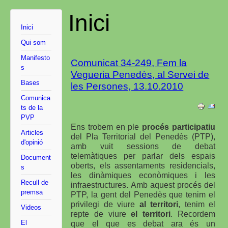
Inici
Inici
Qui som
Manifesto
Comunicat 34-249, Fem la
s
Vegueria Penedès, al Servei de
Bases
les Persones, 13.10.2010
Comunica
ts de la
PVP
Ens trobem en ple
procés participatiu
Articles
del Pla Territorial del Penedès (PTP),
d'opinió
amb vuit sessions de debat
telemàtiques per parlar dels espais
Document
oberts, els assentaments residencials,
s
les dinàmiques econòmiques i les
Recull de
infraestructures.
Amb aquest procés del
premsa
PTP, la gent del Penedès que tenim el
privilegi de viure
al territori
, tenim el
Videos
repte de viure
el territori
. Recordem
El
que el que es debat ara és un