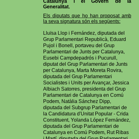
Catalunya i el Govern de la
Generalitat.
Els diputats que ho han proposat amb
la seva signatura són els següents:
Lluïsa Llop i Fernández, diputada del
Grup Parlamentari Republicà, Eduard
Pujol i Bonell, portaveu del Grup
Parlamentari de Junts per Catalunya,
Eusebi Campdepadrós i Pucurull,
diputat del Grup Parlamentari de Junts
per Catalunya, Marta Moreta Rovira,
diputada del Grup Parlamentari
Socialistes i Units per Avançar, Jessica
Albiach Satorres, presidenta del Grup
Parlamentari de Catalunya en Comú
Podem, Natàlia Sánchez Dipp,
diputada del Subgrup Parlamentari de
la Candidatura d'Unitat Popular - Crida
Constituent, Yolanda López Fernández,
diputada del Grup Parlamentari de
Catalunya en Comú Podem, Rut Ribas
i Martí, diputada del Grup Parlamentari