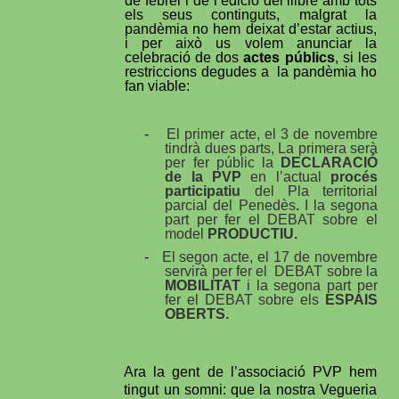
de febrer i de l’edició del llibre amb tots
els seus continguts, malgrat la
pandèmia no hem deixat d’estar actius,
i per això us volem anunciar la
celebració de dos
actes públics
, si les
restriccions degudes a
la pandèmia ho
fan viable:
-
El primer acte, el 3 de novembre
tindrà dues parts, La primera serà
per fer públic la
DECLARACIÓ
de la PVP
en l’actual
procés
participatiu
del Pla territorial
parcial del Penedès
.
I la segona
part per fer el DEBAT sobre el
model
PRODUCTIU.
-
El segon acte, el 17 de novembre
servirà per fer el
DEBAT sobre la
MOBILITAT
i la segona part per
fer el DEBAT sobre els
ESPAIS
OBERTS
.
Ara la gent de l’associació PVP hem
tingut un somni: que la nostra Vegueria