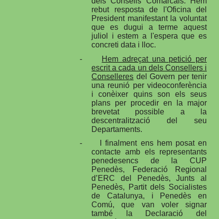
dels Consells Comarcals. Hem
rebut resposta de l'Oficina del
President manifestant la voluntat
que es dugui a terme aquest
juliol i estem a l'espera que es
concreti data i lloc.
-
H
em adreçat una petició per
escrit a cada un dels Consellers i
Conselleres
del Govern per tenir
una reunió per videoconferència
i conèixer quins son els seus
plans per procedir en la major
brevetat possible a la
descentralització del seu
Departaments.
-
I finalment ens hem posat en
contacte amb els representants
penedesencs de la CUP
Penedès, Federació Regional
d’ERC del Penedès, Junts al
Penedès, Partit dels Socialistes
de Catalunya, i Penedès en
Comú, que van voler signar
també la Declaració del