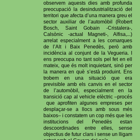
observem aquests dies amb profunda
preocupació la desindustrialització del
territori que afecta d’una manera greu el
sector auxiliar de l’automòbil (Robert
Bosch, Saint Gobain -Cristalera-,
Calsònic -actual Magneti-, Alfisa,...)
arrelat especialment a les comarques
de l’Alt i Baix Penedès, però amb
incidència al conjunt de la Vegueria. I
ens preocupa no tant sols pel fet en ell
mateix, que és molt inquietant, sinó per
la manera en què s’està produint. Ens
trobem en una situació que era
previsible amb els canvis en el sector
de l’automòbil, especialment en la
transició cap al vehicle elèctric –procés
que aprofiten algunes empreses per
desplaçar-se a llocs amb sous més
baixos– i constatem un cop més que les
institucions del Penedès estan
descoordinades entre elles, sense
objectius de futur clars i sense un lligam