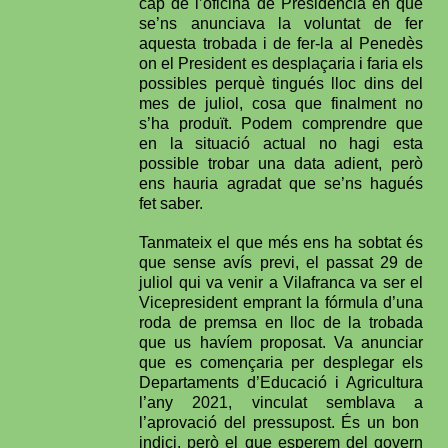
cap de l’oficina de Presidència en què
se’ns anunciava la voluntat de fer
aquesta trobada i de fer-la al Penedès
on el President es desplaçaria i faria els
possibles perquè tingués lloc dins del
mes de juliol, cosa que finalment no
s’ha produït. Podem comprendre que
en la situació actual no hagi esta
possible trobar una data adient, però
ens hauria agradat que se’ns hagués
fet saber.
Tanmateix el que més ens ha sobtat és
que sense avís previ, el passat 29 de
juliol qui va venir a Vilafranca va ser el
Vicepresident emprant la fórmula d’una
roda de premsa en lloc de la trobada
que us havíem proposat. Va anunciar
que es començaria per desplegar els
Departaments d’Educació i Agricultura
l’any 2021, vinculat semblava a
l’aprovació del pressupost. És un bon
indici, però el que esperem del govern