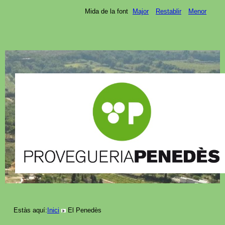
Mida de la font
Major
Restablir
Menor
Estàs aquí:
Inici
El Penedès