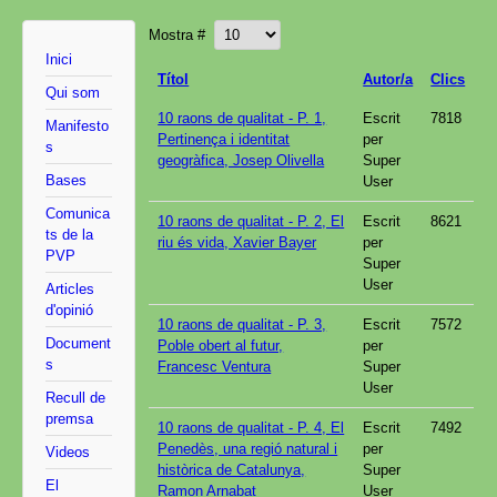
Mostra #
Inici
Títol
Autor/a
Clics
Qui som
10 raons de qualitat - P. 1,
Escrit
7818
Manifesto
Pertinença i identitat
per
s
geogràfica, Josep Olivella
Super
Bases
User
Comunica
10 raons de qualitat - P. 2, El
Escrit
8621
ts de la
riu és vida, Xavier Bayer
per
PVP
Super
User
Articles
d'opinió
10 raons de qualitat - P. 3,
Escrit
7572
Document
Poble obert al futur,
per
s
Francesc Ventura
Super
User
Recull de
premsa
10 raons de qualitat - P. 4, El
Escrit
7492
Penedès, una regió natural i
per
Videos
històrica de Catalunya,
Super
El
Ramon Arnabat
User