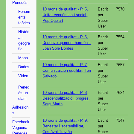
Penedès
10 raons de qualitat - P. 5,
Escrit
7570
Fonam
Unitat econòmica i social,
per
ents
Pep Quelart
Super
teòrics
User
Històri
10 raons de qualitat - P. 6,
Escrit
7554
a i
Desenvolupament harmònic,
per
geogra
Joan Solé Bordes
Super
fia
User
Mapa
10 raons de qualitat - P. 7,
Escrit
7657
Dades
Comunicaició i equilibri, Ton
per
Video
Salvadó
Super
-
User
Pened
10 raons de qualitat - P. 8,
Escrit
7624
ès un
Descentralització i progrés,
per
clam
Sergi Marín
Super
Adhesion
User
s
10 raons de qualitat - P. 9,
Escrit
7347
Facebook
Benestar i sostenibilitat,
per
Vegueria
Cristóval Treviño
Super
Penedès