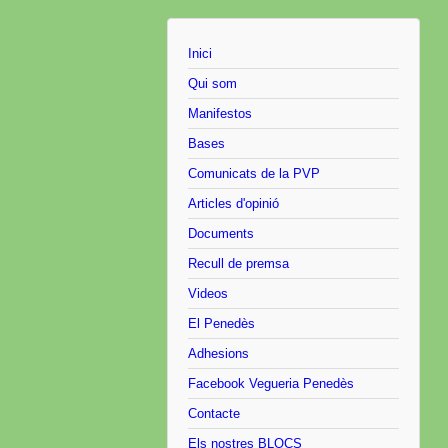
Inici
Qui som
Manifestos
Bases
Comunicats de la PVP
Articles d'opinió
Documents
Recull de premsa
Videos
El Penedès
Adhesions
Facebook Vegueria Penedès
Contacte
Els nostres BLOCS