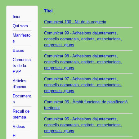
Títol
Inici
Comunicat 100 - Nit de la vegueria
Qui som
Comunicat 99 - Adhesions dajuntaments,
Manifesto
consells comarcals, entitats, associacions,
s
empreses, grups
Bases
Comunicat 98 - Adhesions dajuntaments,
Comunica
consells comarcals, entitats, associacions,
ts de la
empreses, grups
PVP
Comunicat 97 - Adhesions dajuntaments,
Articles
consells comarcals, entitats, associacions,
d'opinió
empreses, grups
Document
s
Comunicat 96 - Àmbit funcional de planificació
territorial
Recull de
premsa
Comunicat 95 - Adhesions dajuntaments,
consells comarcals, entitats, associacions,
Videos
empreses, grups
El