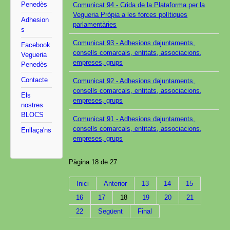
Penedès
Comunicat 94 - Crida de la Plataforma per la
Vegueria Pròpia a les forces polítiques
Adhesion
parlamentàries
s
Comunicat 93 - Adhesions dajuntaments,
Facebook
consells comarcals, entitats, associacions,
Vegueria
empreses, grups
Penedès
Contacte
Comunicat 92 - Adhesions dajuntaments,
consells comarcals, entitats, associacions,
Els
empreses, grups
nostres
BLOCS
Comunicat 91 - Adhesions dajuntaments,
consells comarcals, entitats, associacions,
Enllaça'ns
empreses, grups
Pàgina 18 de 27
Inici
Anterior
13
14
15
16
17
18
19
20
21
22
Següent
Final