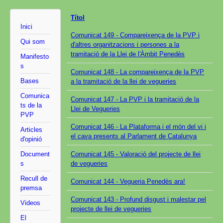
Títol
Inici
Comunicat 149 - Compareixença de la PVP i
Qui som
d'altres organitzacions i persones a la
tramitació de la Llei de l'Àmbit Penedès
Manifesto
s
Comunicat 148 - La compareixença de la PVP
Bases
a la tramitació de la llei de vegueries
Comunica
Comunicat 147 - La PVP i la tramitació de la
ts de la
Llei de Vegueries
PVP
Comunicat 146 - La Plataforma i el món del vi i
Articles
el cava presents al Parlament de Catalunya
d'opinió
Document
Comunicat 145 - Valoració del projecte de llei
s
de vegueries
Recull de
Comunicat 144 - Vegueria Penedès ara!
premsa
Comunicat 143 - Profund disgust i malestar pel
Videos
projecte de llei de vegueries
El