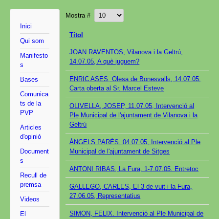
Mostra #
Inici
Títol
Qui som
JOAN RAVENTOS, Vilanova i la Geltrú,
Manifesto
14.07.05, A què juguem?
s
ENRIC ASES, Olesa de Bonesvalls, 14.07.05,
Bases
Carta oberta al Sr. Marcel Esteve
Comunica
ts de la
OLIVELLA, JOSEP, 11.07.05, Intervenció al
PVP
Ple Municipal de l'ajuntament de Vilanova i la
Geltrú
Articles
d'opinió
ÀNGELS PARÉS. 04.07.05, Intervenció al Ple
Document
Municipal de l'ajuntament de Sitges
s
ANTONI RIBAS, La Fura, 1-7.07.05. Entretoc
Recull de
premsa
GALLEGO, CARLES, El 3 de vuit i la Fura,
27.06.05, Representatius
Videos
SIMON, FELIX. Intervenció al Ple Municipal de
El