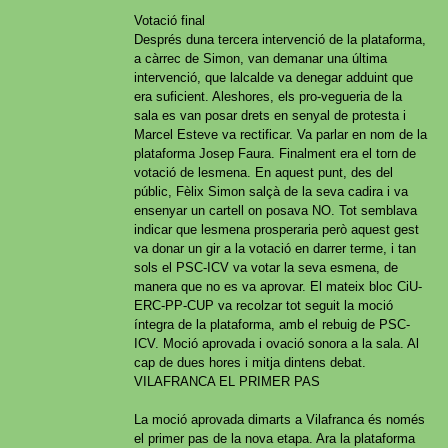
Votació final
Després duna tercera intervenció de la plataforma,
a càrrec de Simon, van demanar una última
intervenció, que lalcalde va denegar adduint que
era suficient. Aleshores, els pro-vegueria de la
sala es van posar drets en senyal de protesta i
Marcel Esteve va rectificar. Va parlar en nom de la
plataforma Josep Faura. Finalment era el torn de
votació de lesmena. En aquest punt, des del
públic, Fèlix Simon salçà de la seva cadira i va
ensenyar un cartell on posava NO. Tot semblava
indicar que lesmena prosperaria però aquest gest
va donar un gir a la votació en darrer terme, i tan
sols el PSC-ICV va votar la seva esmena, de
manera que no es va aprovar. El mateix bloc CiU-
ERC-PP-CUP va recolzar tot seguit la moció
íntegra de la plataforma, amb el rebuig de PSC-
ICV. Moció aprovada i ovació sonora a la sala. Al
cap de dues hores i mitja dintens debat.
VILAFRANCA EL PRIMER PAS
La moció aprovada dimarts a Vilafranca és només
el primer pas de la nova etapa. Ara la plataforma