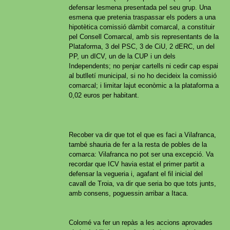
defensar lesmena presentada pel seu grup. Una
esmena que pretenia traspassar els poders a una
hipotètica comissió dàmbit comarcal, a constituir
pel Consell Comarcal, amb sis representants de la
Plataforma, 3 del PSC, 3 de CiU, 2 dERC, un del
PP, un dICV, un de la CUP i un dels
Independents; no penjar cartells ni cedir cap espai
al butlletí municipal, si no ho decideix la comissió
comarcal; i limitar lajut econòmic a la plataforma a
0,02 euros per habitant.
Recober va dir que tot el que es faci a Vilafranca,
també shauria de fer a la resta de pobles de la
comarca: Vilafranca no pot ser una excepció. Va
recordar que ICV havia estat el primer partit a
defensar la vegueria i, agafant el fil inicial del
cavall de Troia, va dir que seria bo que tots junts,
amb consens, poguessin arribar a Itaca.
Colomé va fer un repàs a les accions aprovades