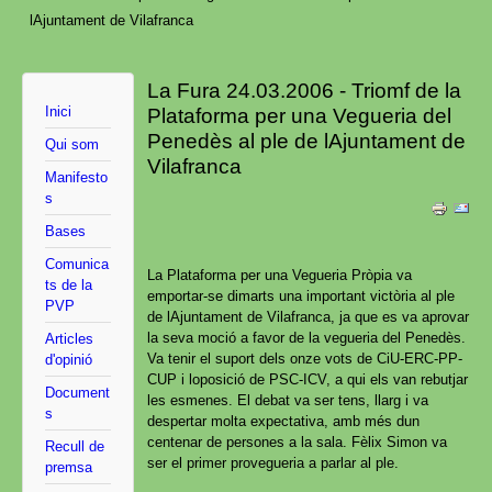
lAjuntament de Vilafranca
La Fura 24.03.2006 - Triomf de la
Inici
Plataforma per una Vegueria del
Penedès al ple de lAjuntament de
Qui som
Vilafranca
Manifesto
s
Bases
Comunica
La Plataforma per una Vegueria Pròpia va
ts de la
emportar-se dimarts una important victòria al ple
PVP
de lAjuntament de Vilafranca, ja que es va aprovar
la seva moció a favor de la vegueria del Penedès.
Articles
Va tenir el suport dels onze vots de CiU-ERC-PP-
d'opinió
CUP i loposició de PSC-ICV, a qui els van rebutjar
Document
les esmenes. El debat va ser tens, llarg i va
s
despertar molta expectativa, amb més dun
centenar de persones a la sala. Fèlix Simon va
Recull de
ser el primer provegueria a parlar al ple.
premsa