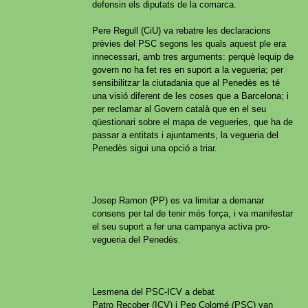
defensin els diputats de la comarca.
Pere Regull (CiU) va rebatre les declaracions
prèvies del PSC segons les quals aquest ple era
innecessari, amb tres arguments: perquè lequip de
govern no ha fet res en suport a la vegueria; per
sensibilitzar la ciutadania que al Penedès es té
una visió diferent de les coses que a Barcelona; i
per reclamar al Govern català que en el seu
qüestionari sobre el mapa de vegueries, que ha de
passar a entitats i ajuntaments, la vegueria del
Penedès sigui una opció a triar.
Josep Ramon (PP) es va limitar a demanar
consens per tal de tenir més força, i va manifestar
el seu suport a fer una campanya activa pro-
vegueria del Penedès.
Lesmena del PSC-ICV a debat
Patro Recober (ICV) i Pep Colomé (PSC) van