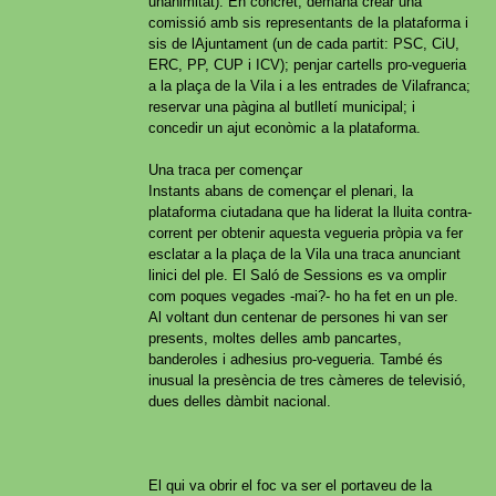
unanimitat). En concret, demana crear una
comissió amb sis representants de la plataforma i
sis de lAjuntament (un de cada partit: PSC, CiU,
ERC, PP, CUP i ICV); penjar cartells pro-vegueria
a la plaça de la Vila i a les entrades de Vilafranca;
reservar una pàgina al butlletí municipal; i
concedir un ajut econòmic a la plataforma.
Una traca per començar
Instants abans de començar el plenari, la
plataforma ciutadana que ha liderat la lluita contra-
corrent per obtenir aquesta vegueria pròpia va fer
esclatar a la plaça de la Vila una traca anunciant
linici del ple. El Saló de Sessions es va omplir
com poques vegades -mai?- ho ha fet en un ple.
Al voltant dun centenar de persones hi van ser
presents, moltes delles amb pancartes,
banderoles i adhesius pro-vegueria. També és
inusual la presència de tres càmeres de televisió,
dues delles dàmbit nacional.
El qui va obrir el foc va ser el portaveu de la