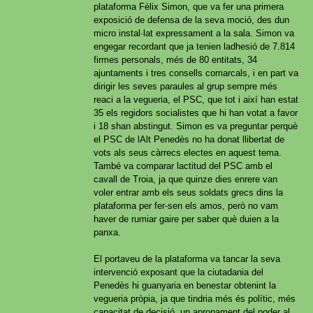
plataforma Fèlix Simon, que va fer una primera
exposició de defensa de la seva moció, des dun
micro instal·lat expressament a la sala. Simon va
engegar recordant que ja tenien ladhesió de 7.814
firmes personals, més de 80 entitats, 34
ajuntaments i tres consells comarcals, i en part va
dirigir les seves paraules al grup sempre més
reaci a la vegueria, el PSC, que tot i així han estat
35 els regidors socialistes que hi han votat a favor
i 18 shan abstingut. Simon es va preguntar perquè
el PSC de lAlt Penedès no ha donat llibertat de
vots als seus càrrecs electes en aquest tema.
També va comparar lactitud del PSC amb el
cavall de Troia, ja que quinze dies enrere van
voler entrar amb els seus soldats grecs dins la
plataforma per fer-sen els amos, però no vam
haver de rumiar gaire per saber què duien a la
panxa.
El portaveu de la plataforma va tancar la seva
intervenció exposant que la ciutadania del
Penedès hi guanyaria en benestar obtenint la
vegueria pròpia, ja que tindria més és polític, més
capacitat de decisió, un apropament del poder al