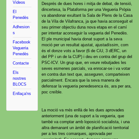
Videos
Després de dues hores i mitja de debat, de tensió,
dincertesa, la Plataforma per una Vegueria Pròpia
El
va abandonar exultant la Sala de Plens de la Casa
Penedès
de la Vila de Vilafranca, ja que havia aconseguit el
Adhesion
seu primer objectiu duna nova etapa en el camí
s
per intentar aconseguir la vegueria del Penedès.
El ple municipal havia donat suport a la seva
Facebook
moció per un resultat ajustat, ajustadíssim, com
Vegueria
és el donze vots a favor (6 de CiU, 3 dERC, un
Penedès
del PP i un de la CUP) i deu en contra del grup del
PSC-ICV. Un grup que, en veure rebutjades les
Contacte
seves esmenes parcials, va enrocar-se i va votar
Els
en contra dun text que, asseguren, comparteixen
nostres
parcialment. Encara que la seva manera de
BLOCS
defensar la vegueria penedesenca és, ara per ara,
poc creïble.
Enllaça'ns
La moció va més enllà de les dues aprovades
anteriorment (una de suport a la vegueria, que
també va comptar amb loposició socialista, i una
altra demanant un àmbit de planificació territorial
per a les tres comarques, aprovada per