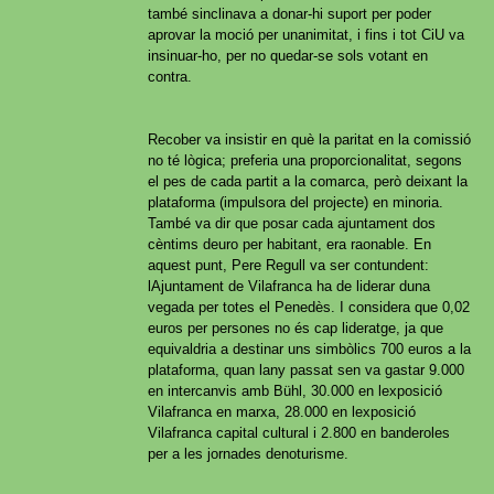
també sinclinava a donar-hi suport per poder
aprovar la moció per unanimitat, i fins i tot CiU va
insinuar-ho, per no quedar-se sols votant en
contra.
Recober va insistir en què la paritat en la comissió
no té lògica; preferia una proporcionalitat, segons
el pes de cada partit a la comarca, però deixant la
plataforma (impulsora del projecte) en minoria.
També va dir que posar cada ajuntament dos
cèntims deuro per habitant, era raonable. En
aquest punt, Pere Regull va ser contundent:
lAjuntament de Vilafranca ha de liderar duna
vegada per totes el Penedès. I considera que 0,02
euros per persones no és cap lideratge, ja que
equivaldria a destinar uns simbòlics 700 euros a la
plataforma, quan lany passat sen va gastar 9.000
en intercanvis amb Bühl, 30.000 en lexposició
Vilafranca en marxa, 28.000 en lexposició
Vilafranca capital cultural i 2.800 en banderoles
per a les jornades denoturisme.