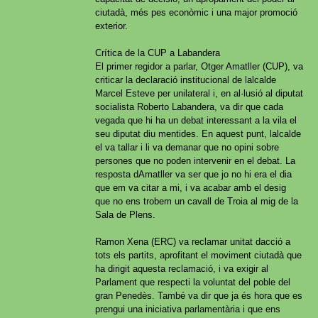
ciutadà, més pes econòmic i una major promoció
exterior.
Crítica de la CUP a Labandera
El primer regidor a parlar, Otger Amatller (CUP), va
criticar la declaració institucional de lalcalde
Marcel Esteve per unilateral i, en al·lusió al diputat
socialista Roberto Labandera, va dir que cada
vegada que hi ha un debat interessant a la vila el
seu diputat diu mentides. En aquest punt, lalcalde
el va tallar i li va demanar que no opini sobre
persones que no poden intervenir en el debat. La
resposta dAmatller va ser que jo no hi era el dia
que em va citar a mi, i va acabar amb el desig
que no ens trobem un cavall de Troia al mig de la
Sala de Plens.
Ramon Xena (ERC) va reclamar unitat dacció a
tots els partits, aprofitant el moviment ciutadà que
ha dirigit aquesta reclamació, i va exigir al
Parlament que respecti la voluntat del poble del
gran Penedès. També va dir que ja és hora que es
prengui una iniciativa parlamentària i que ens