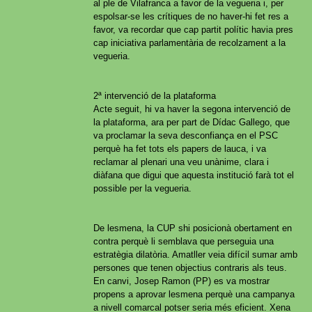
al ple de Vilafranca a favor de la vegueria i, per
espolsar-se les crítiques de no haver-hi fet res a
favor, va recordar que cap partit polític havia pres
cap iniciativa parlamentària de recolzament a la
vegueria.
2ª intervenció de la plataforma
Acte seguit, hi va haver la segona intervenció de
la plataforma, ara per part de Dídac Gallego, que
va proclamar la seva desconfiança en el PSC
perquè ha fet tots els papers de lauca, i va
reclamar al plenari una veu unànime, clara i
diàfana que digui que aquesta institució farà tot el
possible per la vegueria.
De lesmena, la CUP shi posicionà obertament en
contra perquè li semblava que perseguia una
estratègia dilatòria. Amatller veia difícil sumar amb
persones que tenen objectius contraris als teus.
En canvi, Josep Ramon (PP) es va mostrar
propens a aprovar lesmena perquè una campanya
a nivell comarcal potser seria més eficient. Xena