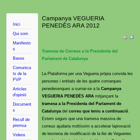
Campanya VEGUERIA
Inici
PENEDÈS ARA 2012
Qui som
Manifesto
s
Tramesa de Correus a la Presidenta del
Bases
Parlament de Catalunya
Comunica
ts de la
La Plataforma per una Vegueria pròpia convida les
PVP
persones i entitats de les quatre comarques
penedesenques a sumar-se a la
Campanya
Articles
d'opinió
VEGUERIA PENEDÈS ARA
mitjançant la
tramesa a la Presidenta del Parlament de
Document
s
Catalunya
del
correu que teniu a continuació
.
Estem segurs que una tramesa massiva de
Recull de
premsa
correus ajudaria moltíssim a accelerar laprovació
de lesmena de modificació de la llei de Vegueries
Videos