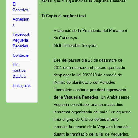
per tal que hi sigui inclosa la Vegueria Penedès.
El
Penedès
1) Copia el següent text
Adhesion
s
A latenció de la Presidenta del Parlament
Facebook
de Catalunya
Vegueria
Molt Honorable Senyora,
Penedès
Contacte
Des del passat dia 23 de desembre de
Els
2011 està en marxa el procés que ha de
nostres
desplegar la llei 23/2010 de creació de
BLOCS
lÀmbit de planificació del Penedès.
Enllaça'ns
Tanmateix continua
pendent laprovació
de la Vegueria Penedès
. Un Àmbit sense
Vegueria constitueix una anomalia dins
lentramat organitzatiu del país i en aquesta
línia el grup de CiU va defensar amb
claredat la creació de la Vegueria Penedès
durant la tramitació de la llei de Vegueries,