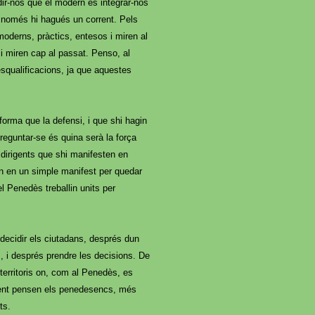
dir-nos que el modern és integrar-nos
si només hi hagués un corrent. Pels
moderns, pràctics, entesos i miren al
 i miren cap al passat. Penso, al
esqualificacions, ja que aquestes
orma que la defensi, i que shi hagin
preguntar-se és quina serà la força
dirigents que shi manifesten en
an en un simple manifest per quedar
el Penedès treballin units per
 decidir els ciutadans, després dun
s, i després prendre les decisions. De
territoris on, com al Penedès, es
alment pensen els penedesencs, més
ts.