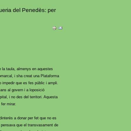
ria del Penedès: per
e la taula, almenys en aquestes
omarcal, i sha creat una Plataforma
o impedir que es fes públic i ampli.
ans al govern i a loposició
ital, i no des del territori. Aquesta
 fer mirar.
interès a donar per fet que no es
que pensava que el transvasament de