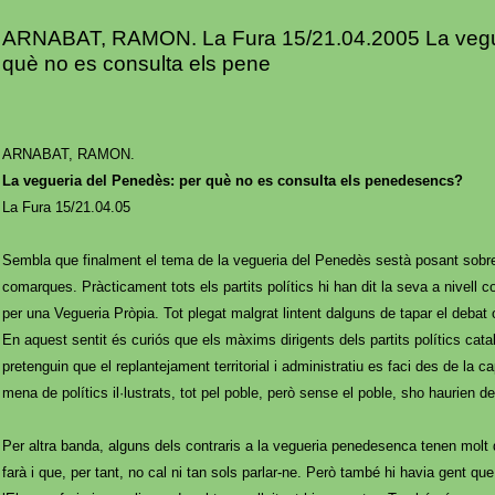
ARNABAT, RAMON. La Fura 15/21.04.2005 La vegue
què no es consulta els pene
ARNABAT, RAMON.
La vegueria del Penedès: per què no es consulta els penedesencs?
La Fura 15/21.04.05
Sembla que finalment el tema de la vegueria del Penedès sestà posant sobr
comarques. Pràcticament tots els partits polítics hi han dit la seva a nivell c
per una Vegueria Pròpia. Tot plegat malgrat lintent dalguns de tapar el debat 
En aquest sentit és curiós que els màxims dirigents dels partits polítics catal
pretenguin que el replantejament territorial i administratiu es faci des de la cap
mena de polítics il·lustrats, tot pel poble, però sense el poble, sho haurien de
Per altra banda, alguns dels contraris a la vegueria penedesenca tenen molt d
farà i que, per tant, no cal ni tan sols parlar-ne. Però també hi havia gent 