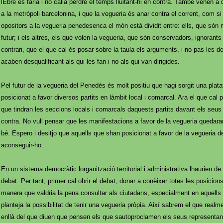
lEbre es faria i no calia perdre el temps lluitant-hi en contra. També vénen a 
a la metròpoli barcelonina, i que la vegueria és anar contra el corrent, com 
opositors a la vegueria penedesenca el món està dividit entre: ells, que són 
futur; i els altres, els que volen la vegueria, que són conservadors, ignorants
contrari, que el que cal és posar sobre la taula els arguments, i no pas les d
acaben desqualificant als qui les fan i no als qui van dirigides.
Pel futur de la vegueria del Penedès és molt positiu que hagi sorgit una plataf
posicionat a favor diversos partits en làmbit local i comarcal. Ara el que cal 
que tindran les seccions locals i comarcals daquests partits davant els seus 
contra. No vull pensar que les manifestacions a favor de la vegueria quedar
bé. Espero i desitjo que aquells que shan posicionat a favor de la vegueria d
aconseguir-ho.
En un sistema democràtic lorganització territorial i administrativa lhaurien de
debat. Per tant, primer cal obrir el debat, donar a conèixer totes les posicion
manera que valdria la pena consultar als ciutadans, especialment en aquells 
planteja la possibilitat de tenir una vegueria pròpia. Així sabrem el que re
enllà del que diuen que pensen els que sautoproclamen els seus representan